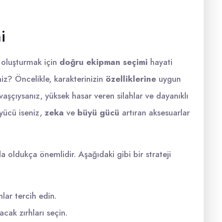
i
 oluşturmak için
doğru ekipman seçimi
hayati
niz? Öncelikle, karakterinizin
özelliklerine
uygun
vaşçıysanız, yüksek hasar veren silahlar ve dayanıklı
üyücü iseniz,
zeka
ve
büyü gücü
artıran aksesuarlar
a oldukça önemlidir. Aşağıdaki gibi bir strateji
lar tercih edin.
ak zırhları seçin.