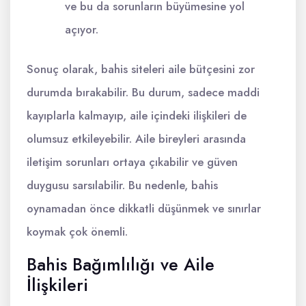
ve bu da sorunların büyümesine yol
açıyor.
Sonuç olarak, bahis siteleri aile bütçesini zor
durumda bırakabilir. Bu durum, sadece maddi
kayıplarla kalmayıp, aile içindeki ilişkileri de
olumsuz etkileyebilir. Aile bireyleri arasında
iletişim sorunları ortaya çıkabilir ve güven
duygusu sarsılabilir. Bu nedenle, bahis
oynamadan önce dikkatli düşünmek ve sınırlar
koymak çok önemli.
Bahis Bağımlılığı ve Aile
İlişkileri