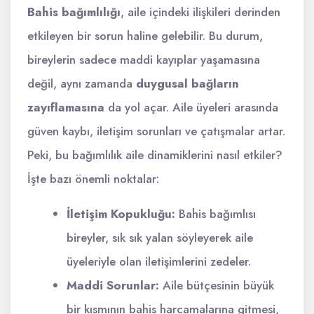
Bahis bağımlılığı
, aile içindeki ilişkileri derinden
etkileyen bir sorun haline gelebilir. Bu durum,
bireylerin sadece maddi kayıplar yaşamasına
değil, aynı zamanda
duygusal bağların
zayıflamasına
da yol açar. Aile üyeleri arasında
güven kaybı, iletişim sorunları ve çatışmalar artar.
Peki, bu bağımlılık aile dinamiklerini nasıl etkiler?
İşte bazı önemli noktalar:
İletişim Kopukluğu:
Bahis bağımlısı
bireyler, sık sık yalan söyleyerek aile
üyeleriyle olan iletişimlerini zedeler.
Maddi Sorunlar:
Aile bütçesinin büyük
bir kısmının bahis harcamalarına gitmesi,