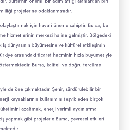
r. Bursa'nın önemli bir adım attığı alanlardan biri
liliği projelerine odaklanmasıdır.
laylaştırmak için hayati öneme sahiptir. Bursa, bu
 hizmetlerinin merkezi haline gelmiştir. Bölgedeki
k iş dünyasının büyümesine ve kültürel etkileşimin
ürkiye arasındaki ticaret hacminin hızla büyümesiyle
göstermektedir. Bursa, kaliteli ve doğru tercüme
yle de öne çıkmaktadır. Şehir, sürdürülebilir bir
enerji kaynaklarının kullanımını teşvik eden birçok
i tüketimini azaltmak, enerji verimli aydınlatma
çiş yapmak gibi projelerle Bursa, çevresel etkileri
emektedir.