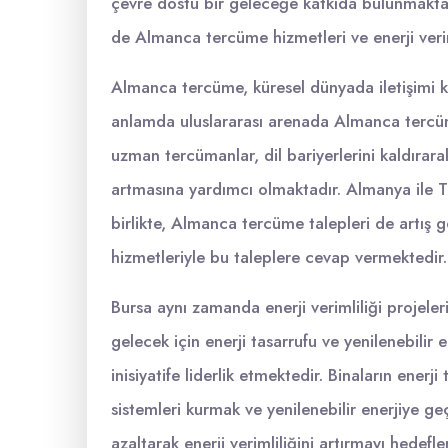
çevre dostu bir geleceğe katkıda bulunmaktadı
de Almanca tercüme hizmetleri ve enerji verim
Almanca tercüme, küresel dünyada iletişimi ko
anlamda uluslararası arenada Almanca tercüme
uzman tercümanlar, dil bariyerlerini kaldırara
artmasına yardımcı olmaktadır. Almanya ile T
birlikte, Almanca tercüme talepleri de artış 
hizmetleriyle bu taleplere cevap vermektedir.
Bursa aynı zamanda enerji verimliliği projeleri
gelecek için enerji tasarrufu ve yenilenebilir 
inisiyatife liderlik etmektedir. Binaların enerj
sistemleri kurmak ve yenilenebilir enerjiye ge
azaltarak enerji verimliliğini artırmayı hedefl