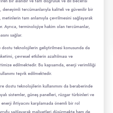
ren bir alandır ve tam doğruluk ve dil becerisi
 deneyimli tercümanlarıyla kaliteli ve güvenilir bir
 metinlerin tam anlamıyla çevrilmesini sağlayarak
er. Ayrıca, terminolojiye hakim olan tercümanlar,
asını sağlar.
 dostu teknolojilerin geliştirilmesi konusunda da
ketimi, çevresel etkilerin azaltılması ve
ptimize edilmektedir. Bu kapsamda, enerji verimliliği
kullanımı teşvik edilmektedir.
vre dostu teknolojilerin kullanımını da beraberinde
ayalı sistemler, güneş panelleri, rüzgar türbinleri ve
n enerji ihtiyacını karşılamada önemli bir rol
sarrufu sağlayarak maliyetleri düşürmekte hem de