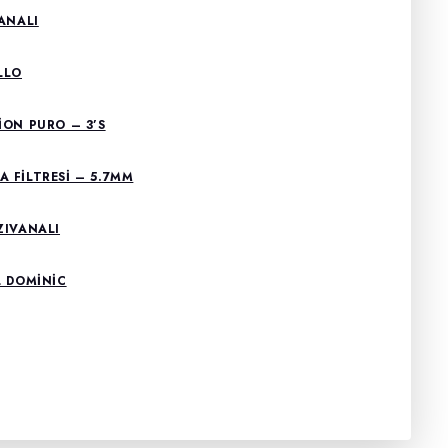
ANALI
LLO
ION PURO – 3’S
 FILTRESI – 5.7MM
ZIVANALI
L DOMİNİC