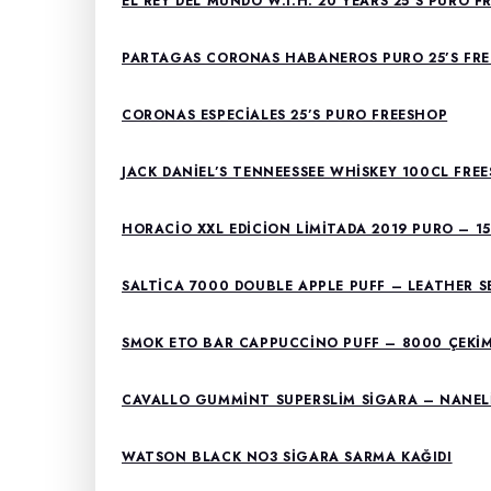
EL REY DEL MUNDO W.I.H. 20 YEARS 25’S PURO F
PARTAGAS CORONAS HABANEROS PURO 25’S FR
CORONAS ESPECIALES 25’S PURO FREESHOP
JACK DANIEL’S TENNEESSEE WHISKEY 100CL FRE
HORACIO XXL EDICION LIMITADA 2019 PURO – 1
SALTICA 7000 DOUBLE APPLE PUFF – LEATHER S
SMOK ETO BAR CAPPUCCINO PUFF – 8000 ÇEKI
CAVALLO GUMMINT SUPERSLIM SIGARA – NANELI
WATSON BLACK NO3 SIGARA SARMA KAĞIDI