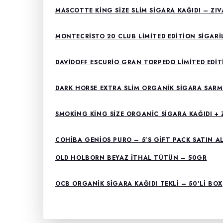
MASCOTTE KING SIZE SLIM SIGARA KAĞIDI – ZIV
MONTECRISTO 20 CLUB LIMITED EDITION SIGARI
DAVIDOFF ESCURIO GRAN TORPEDO LIMITED EDIT
DARK HORSE EXTRA SLIM ORGANIK SIGARA SARMA
SMOKING KING SIZE ORGANIC SIGARA KAĞIDI + 
COHIBA GENIOS PURO – 5’S GIFT PACK SATIN A
OLD HOLBORN BEYAZ ITHAL TÜTÜN – 50GR
OCB ORGANIK SIGARA KAĞIDI TEKLI – 50’LI BOX