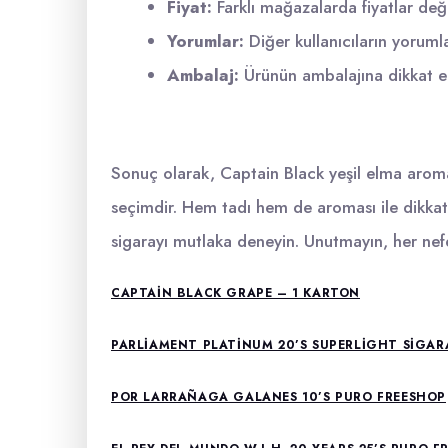
Fiyat:
Farklı mağazalarda fiyatlar değiş
Yorumlar:
Diğer kullanıcıların yorumla
Ambalaj:
Ürünün ambalajına dikkat ed
Sonuç olarak, Captain Black yeşil elma aromalı
seçimdir. Hem tadı hem de aroması ile dikkat
sigarayı mutlaka deneyin. Unutmayın, her nefe
CAPTAIN BLACK GRAPE – 1 KARTON
PARLIAMENT PLATINUM 20’S SUPERLIGHT SIGAR
POR LARRAÑAGA GALANES 10’S PURO FREESHOP