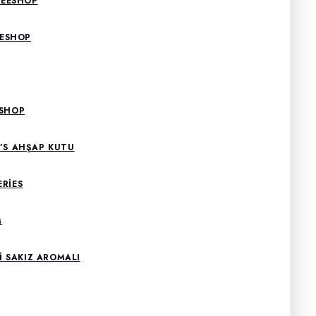
REESHOP
EESHOP
ESHOP
5’S AHŞAP KUTU
ERIES
M
 SAKIZ AROMALI