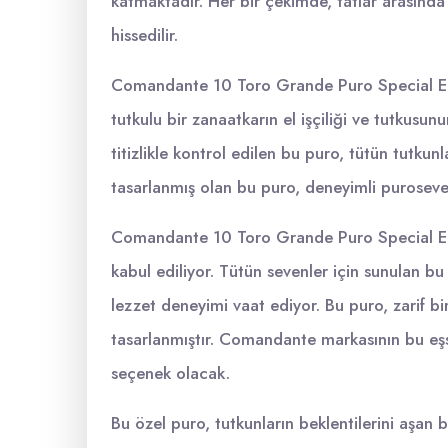
katmaktadır. Her bir çekimde, tatlar arasında
hissedilir.
Comandante 10 Toro Grande Puro Special Edi
tutkulu bir zanaatkarın el işçiliği ve tutkus
titizlikle kontrol edilen bu puro, tütün tutkunl
tasarlanmış olan bu puro, deneyimli puroseverl
Comandante 10 Toro Grande Puro Special Edi
kabul ediliyor. Tütün sevenler için sunulan bu ö
lezzet deneyimi vaat ediyor. Bu puro, zarif b
tasarlanmıştır. Comandante markasının bu eşs
seçenek olacak.
Bu özel puro, tutkunların beklentilerini aşan 