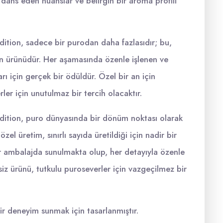
 dans eden nüanslar ve belirgin bir aroma profili
tion, sadece bir purodan daha fazlasıdır; bu,
unun ürünüdür. Her aşamasında özenle işlenen ve
arı için gerçek bir ödüldür. Özel bir an için
er için unutulmaz bir tercih olacaktır.
tion, puro dünyasında bir dönüm noktası olarak
zel üretim, sınırlı sayıda üretildiği için nadir bir
ir ambalajda sunulmakta olup, her detayıyla özenle
iz ürünü, tutkulu puroseverler için vazgeçilmez bir
bir deneyim sunmak için tasarlanmıştır.