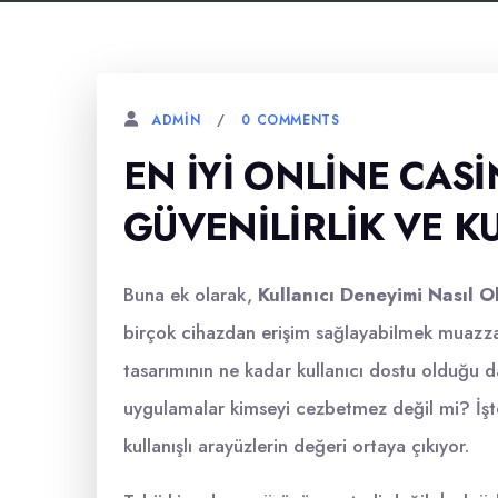
0 COMMENTS
ADMIN
EN İYI ONLINE CAS
GÜVENILIRLIK VE K
Buna ek olarak,
Kullanıcı Deneyimi Nasıl O
birçok cihazdan erişim sağlayabilmek muazza
tasarımının ne kadar kullanıcı dostu olduğu 
uygulamalar kimseyi cezbetmez değil mi? İşte 
kullanışlı arayüzlerin değeri ortaya çıkıyor.