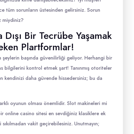
ece tüm sorunların üstesinden gelirsiniz. Sorun
z miydiniz?
a Dışı Bir Tecrübe Yaşamak
eken Plartformlar!
 şeylerin başında güvenilirliği geliyor. Herhangi bir
 bilgilerini kontrol etmek şart! Tanınmış otoriteler
n kendinizi daha güvende hissedersiniz; bu da
rklı oyunun olması önemlidir. Slot makineleri mi
r online casino sitesi en sevdiğiniz klasiklere ek
i sıkılmadan vakit geçirebilesiniz. Unutmayın;