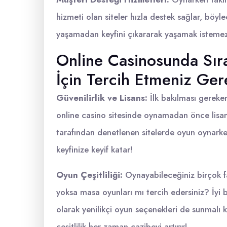
hizmeti olan siteler hızla destek sağlar, böyl
yaşamadan keyfini çıkararak yaşamak isteme
Online Casinosunda Sır
İçin Tercih Etmeniz Ger
Güvenilirlik ve Lisans:
İlk bakılması gereken
online casino sitesinde oynamadan önce lisans
tarafından denetlenen sitelerde oyun oynarke
keyfinize keyif katar!
Oyun Çeşitliliği:
Oynayabileceğiniz birçok fa
yoksa masa oyunları mı tercih edersiniz? İyi bi
olarak yenilikçi oyun seçenekleri de sunmalı k
çeşitlilik her zaman cazibeyi artırır!