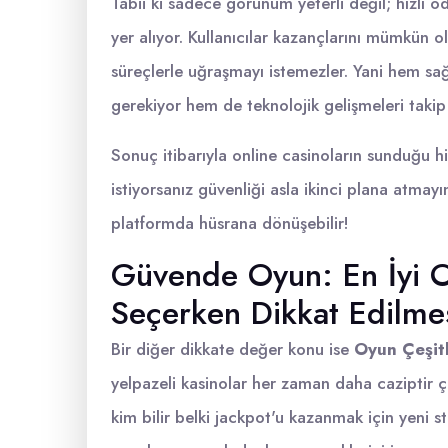
Tabii ki sadece görünüm yeterli değil; hızlı
yer alıyor. Kullanıcılar kazançlarını mümkün 
süreçlerle uğraşmayı istemezler. Yani hem sağ
gerekiyor hem de teknolojik gelişmeleri takip
Sonuç itibarıyla online casinoların sunduğu h
istiyorsanız güvenliği asla ikinci plana atmay
platformda hüsrana dönüşebilir!
Güvende Oyun: En İyi On
Seçerken Dikkat Edilme
Bir diğer dikkate değer konu ise
Oyun Çeşitl
yelpazeli kasinolar her zaman daha caziptir ç
kim bilir belki jackpot'u kazanmak için yeni s