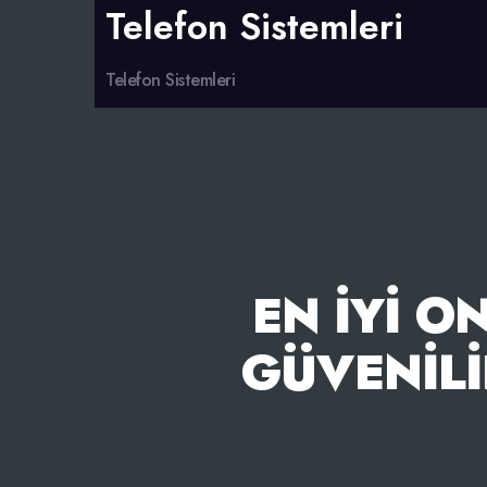
Telefon Sistemleri
Telefon Sistemleri
EN İYI O
GÜVENILI