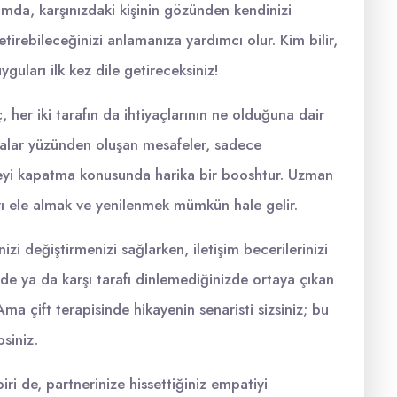
tamda, karşınızdaki kişinin gözünden kendinizi
getirebileceğinizi anlamanıza yardımcı olur. Kim bilir,
yguları ilk kez dile getireceksiniz!
 her iki tarafın da ihtiyaçlarının ne olduğuna dair
lamalar yüzünden oluşan mesafeler, sadece
safeyi kapatma konusunda harika bir booshtur. Uzman
kları ele almak ve yenilenmek mümkün hale gelir.
izi değiştirmenizi sağlarken, iletişim becerilerinizi
izde ya da karşı tarafı dinlemediğinizde ortaya çıkan
Ama çift terapisinde hikayenin senaristi sizsiniz; bu
siniz.
iri de, partnerinize hissettiğiniz empatiyi