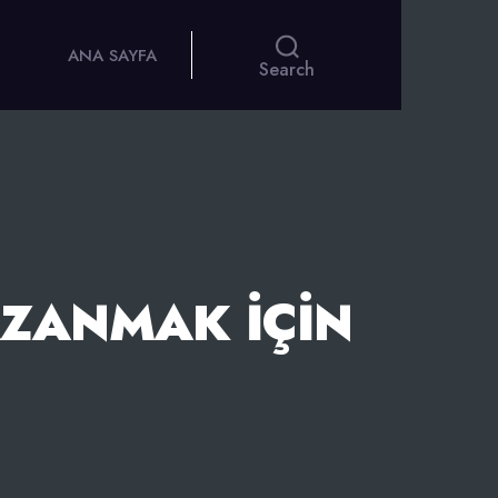
ANA SAYFA
Search
AZANMAK İÇIN