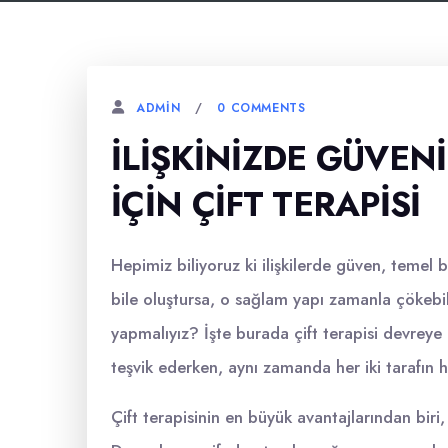
0 COMMENTS
ADMIN
İLIŞKINIZDE GÜVE
İÇIN ÇIFT TERAPISI
Hepimiz biliyoruz ki ilişkilerde güven, temel b
bile oluştursa, o sağlam yapı zamanla çökebili
yapmalıyız? İşte burada çift terapisi devreye g
teşvik ederken, aynı zamanda her iki tarafın h
Çift terapisinin en büyük avantajlarından biri, 