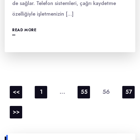
de sağlar. Telefon sistemleri, çağrı kaydetme
özelliğiyle işletmenizin […]
READ MORE
Yazı
sayfalaması
…
56
<<
1
55
57
>>