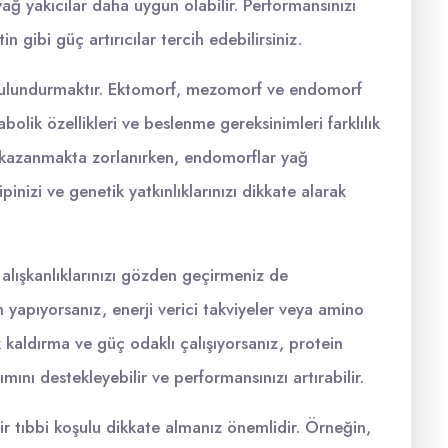
yağ yakıcılar daha uygun olabilir. Performansınızı
in gibi güç artırıcılar tercih edebilirsiniz.
 bulundurmaktır. Ektomorf, mezomorf ve endomorf
abolik özellikleri ve beslenme gereksinimleri farklılık
lo kazanmakta zorlanırken, endomorflar yağ
inizi ve genetik yatkınlıklarınızı dikkate alarak
lışkanlıklarınızı gözden geçirmeniz de
 yapıyorsanız, enerji verici takviyeler veya amino
ık kaldırma ve güç odaklı çalışıyorsanız, protein
mını destekleyebilir ve performansınızı artırabilir.
r tıbbi koşulu dikkate almanız önemlidir. Örneğin,