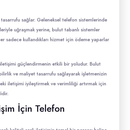
t tasarrufu sağlar. Geleneksel telefon sistemlerinde
riyle uğraşmak yerine, bulut tabanlı sistemler
eler sadece kullandıkları hizmet için ödeme yaparlar
iletişimi güçlendirmenin etkili bir yoludur. Bulut
bilirlik ve maliyet tasarrufu sağlayarak işletmenizin
ki iletişimi iyileştirmek ve verimliliği artırmak için
dir.
tişim İçin Telefon