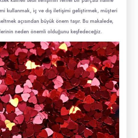
k kaliteli sesli iletişimin temel bir parçası haline
temi kullanmak, iç ve dış iletişimi geliştirmek, müşteri
ükseltmek açısından büyük önem taşır. Bu makalede,
stemlerinin neden önemli olduğunu keşfedeceğiz.