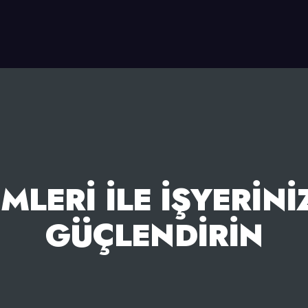
MLERI ILE İŞYERINIZ
GÜÇLENDIRIN