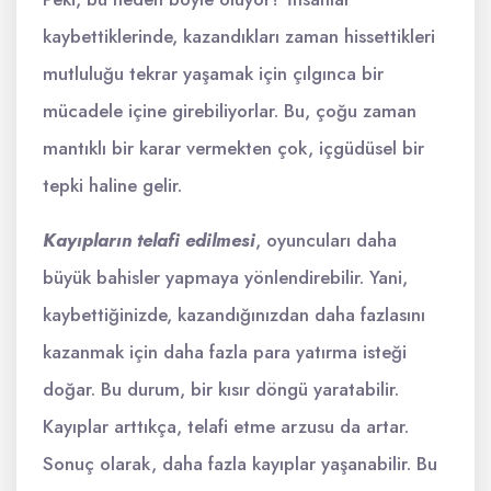
kaybettiklerinde, kazandıkları zaman hissettikleri
mutluluğu tekrar yaşamak için çılgınca bir
mücadele içine girebiliyorlar. Bu, çoğu zaman
mantıklı bir karar vermekten çok, içgüdüsel bir
tepki haline gelir.
Kayıpların telafi edilmesi
, oyuncuları daha
büyük bahisler yapmaya yönlendirebilir. Yani,
kaybettiğinizde, kazandığınızdan daha fazlasını
kazanmak için daha fazla para yatırma isteği
doğar. Bu durum, bir kısır döngü yaratabilir.
Kayıplar arttıkça, telafi etme arzusu da artar.
Sonuç olarak, daha fazla kayıplar yaşanabilir. Bu