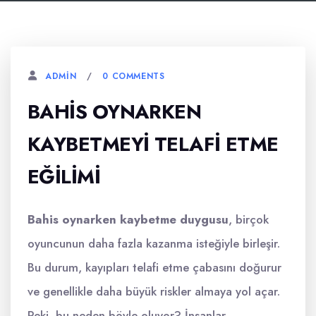
0 COMMENTS
ADMIN
BAHIS OYNARKEN
KAYBETMEYI TELAFI ETME
EĞILIMI
Bahis oynarken kaybetme duygusu
, birçok
oyuncunun daha fazla kazanma isteğiyle birleşir.
Bu durum, kayıpları telafi etme çabasını doğurur
ve genellikle daha büyük riskler almaya yol açar.
Peki, bu neden böyle oluyor? İnsanlar