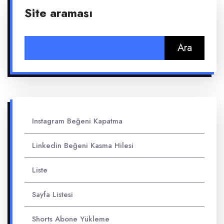
Site araması
Arama:
Instagram Beğeni Kapatma
Linkedin Beğeni Kasma Hilesi
Liste
Sayfa Listesi
Shorts Abone Yükleme